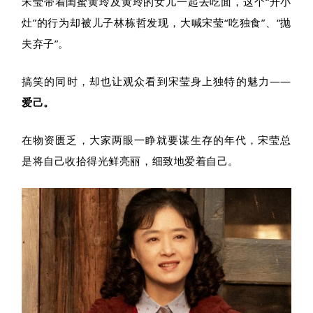
宋莹带着闺蜜黄玲及黄玲的女儿一起去吃面，这个“开小
灶”的行为却被儿子林栋哲发现，大喊宋莹“吃独食”、“抛
夫弃子”。
搞笑的同时，却也让观众看到宋莹身上独特的魅力——
爱己。
在物资匮乏，大家两眼一睁就要谋生存的年代，宋莹总
是将自己收拾得光鲜亮丽，细致地爱着自己。