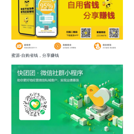
蜜源-自购省钱，分享赚钱