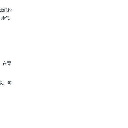
我们粉
加帅气
，在育
载。每