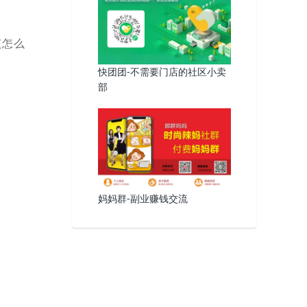
该怎么
快团团-不需要门店的社区小卖
部
妈妈群-副业赚钱交流