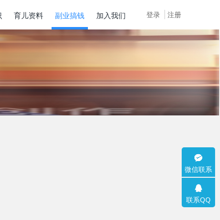
登录
注册
识
育儿资料
副业搞钱
加入我们
微信联系
联系QQ